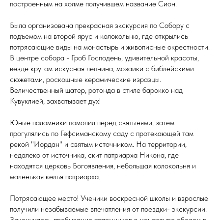
построенным на холме получившем название Сион.
Была организована прекрасная экскурсия по Собору с
подъемом на второй ярус и колокольню, где открылись
потрясающие виды на монастырь и живописные окрестности.
В центре собора - Гроб Господень, удивительной красоты,
везде кругом искусная лепнина, мозаики с библейскими
сюжетами, роскошные керамические изразцы.
Величественный шатер, ротонда в стиле барокко над
Кувуклией, захватывает дух!
Юные паломники помолил перед святынями, затем
прогулялись по Гефсиманскому саду с протекающей там
рекой "Иордан" и святым источником. На территории,
недалеко от источника, скит патриарха Никона, где
находятся церковь Богоявления, небольшая колокольня и
маленькая келья патриарха.
Потрясающее место! Ученики воскресной школы и взрослые
получили незабываемые впечатления от поездки- экскурсии.
Закончилось пребывание паломников в монастыре обедом в