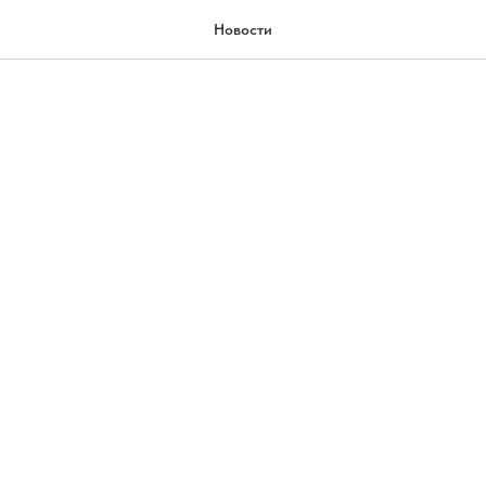
еликой Пятницы
Новости